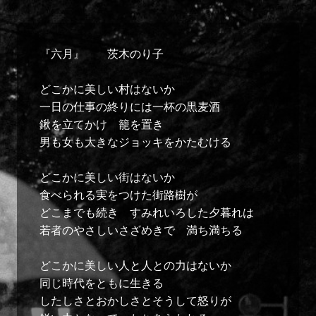
『六月』 茨木のり子
どこかに美しい村はないか
一日の仕事の終りには一杯の黒麦酒
鍬を立てかけ 籠を置き
男も女も大きなジョッキをかたむける
どこかに美しい街はないか
食べられる実をつけた街路樹が
どこまでも続き すみれいろした夕暮れは
若者のやさしいさざめきで 満ち満ちる
どこかに美しい人と人との力はないか
同じ時代をともに生きる
したしさとおかしさとそうして怒りが